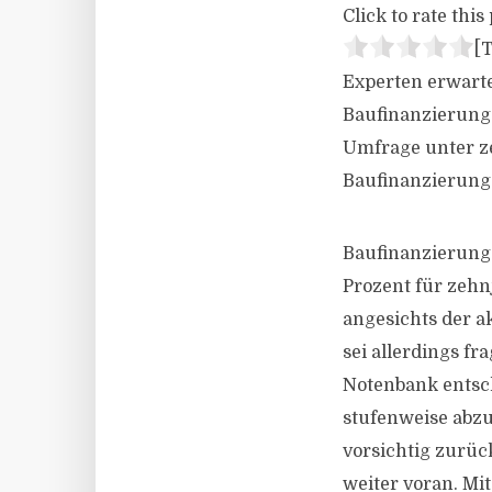
Click to rate this 
[T
Experten erwart
Baufinanzierunge
Umfrage unter ze
Baufinanzierungs
Baufinanzierunge
Prozent für zehn
angesichts der a
sei allerdings f
Notenbank entsch
stufenweise abzu
vorsichtig zurüc
weiter voran. Mi