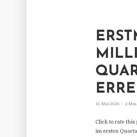
ERST
MILL
QUAR
ERRE
14. Mai 2024
2 Min
Click to rate thi
im ersten Quart