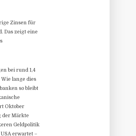
ige Zinsen für
. Das zeigt eine
s
en bei rund 1,4
 Wie lange dies
anken so bleibt
ikanische
rt Oktober
g der Märkte
keren Geldpolitik
 USA erwartet –