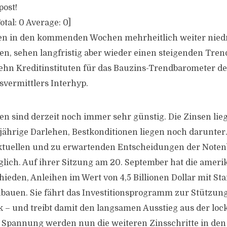
post!
otal:
0
Average:
0
]
en in den kommenden Wochen mehrheitlich weiter niedr
n, sehen langfristig aber wieder einen steigenden Trend
hn Kreditinstituten für das Bauzins-Trendbarometer de
vermittlers Interhyp.
n sind derzeit noch immer sehr günstig. Die Zinsen lieg
jährige Darlehen, Bestkonditionen liegen noch darunter.
ktuellen und zu erwartenden Entscheidungen der Notenb
raglich. Auf ihrer Sitzung am 20. September hat die amer
ieden, Anleihen im Wert von 4,5 Billionen Dollar mit Sta
bauen. Sie fährt das Investitionsprogramm zur Stützun
k – und treibt damit den langsamen Ausstieg aus der loc
t Spannung werden nun die weiteren Zinsschritte in den