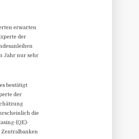
erten erwarten
Experte der
undesanleihen
n Jahr nur sehr
s bestätigt
perte der
schätzung
rscheinlich die
Easing-(QE)-
 Zentralbanken