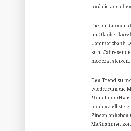
und die anstehe
Die im Rahmen d
im Oktober kurzf
Commerzbank: „W
zum Jahresende 
moderat steigen.
Den Trend zu mo
wiederrum die Me
MünchenerHyp: „F
tendenziell stei
Zinsen anheben u
Maßnahmen konkr