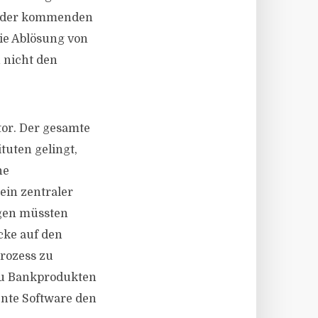
on der kommenden
die Ablösung von
 nicht den
tor. Der gesamte
tuten gelingt,
he
ein zentraler
ngen müssten
cke auf den
prozess zu
zu Bankprodukten
gente Software den