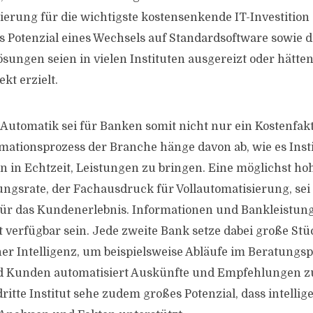
ierung für die wichtigste kostensenkende IT-Investiti
s Potenzial eines Wechsels auf Standardsoftware sowie 
sungen seien in vielen Instituten ausgereizt oder hätten
kt erzielt.
 Automatik sei für Banken somit nicht nur ein Kostenfak
rmationsprozess der Branche hänge davon ab, wie es Insti
en in Echtzeit, Leistungen zu bringen. Eine möglichst ho
ngsrate, der Fachausdruck für Vollautomatisierung, sei 
für das Kundenerlebnis. Informationen und Bankleistu
 verfügbar sein. Jede zweite Bank setze dabei große Stü
her Intelligenz, um beispielsweise Abläufe im Beratungs
d Kunden automatisiert Auskünfte und Empfehlungen 
ritte Institut sehe zudem großes Potenzial, dass intelli