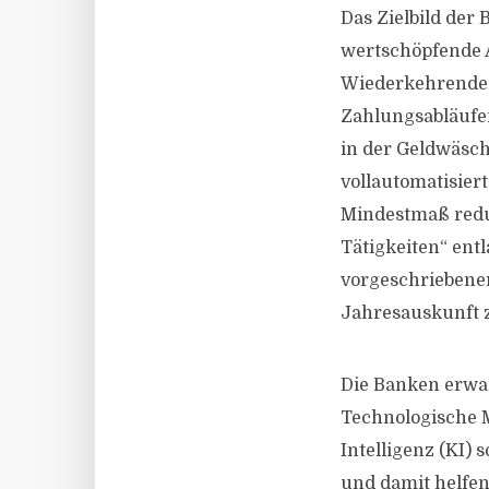
Das Zielbild der 
wertschöpfende A
Wiederkehrende J
Zahlungsabläufe
in der Geldwäsch
vollautomatisiert
Mindestmaß reduz
Tätigkeiten“ entl
vorgeschriebener
Jahresauskunft 
Die Banken erwar
Technologische M
Intelligenz (KI)
und damit helfen,