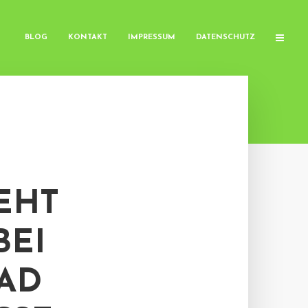
BLOG
KONTAKT
IMPRESSUM
DATENSCHUTZ
EHT
BEI
AD