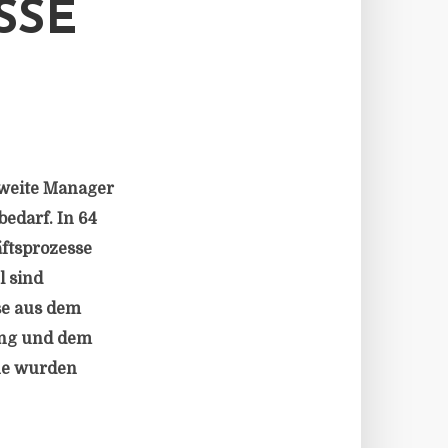
SSE
zweite Manager
edarf. In 64
äftsprozesse
l sind
se aus dem
ing und dem
che wurden