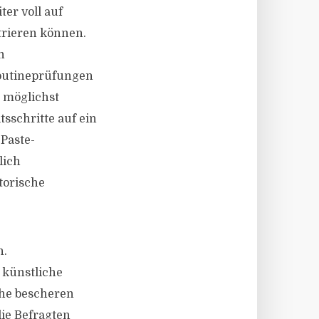
ter voll auf
trieren können.
n
Routineprüfungen
r möglichst
tsschritte auf ein
Paste-
lich
torische
n.
 künstliche
öhe bescheren
die Befragten