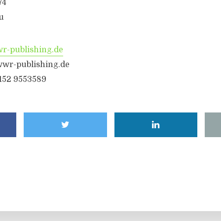
74
u
-publishing.de
wr-publishing.de
6152 9553589