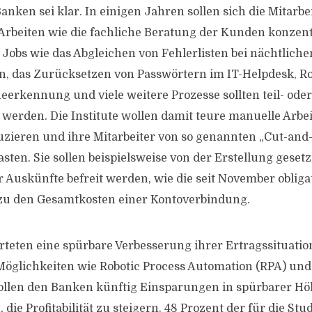
Banken sei klar. In einigen Jahren sollen sich die Mitarbei
rbeiten wie die fachliche Beratung der Kunden konzen
obs wie das Abgleichen von Fehlerlisten bei nächtliche
n, das Zurücksetzen von Passwörtern im IT-Helpdesk, 
eerkennung und viele weitere Prozesse sollten teil- ode
 werden. Die Institute wollen damit teure manuelle Arbei
ieren und ihre Mitarbeiter von so genannten „Cut-and-
asten. Sie sollen beispielsweise von der Erstellung gesetz
 Auskünfte befreit werden, wie die seit November obliga
zu den Gesamtkosten einer Kontoverbindung.
teten eine spürbare Verbesserung ihrer Ertragssituatio
öglichkeiten wie Robotic Process Automation (RPA) und
 sollen den Banken künftig Einsparungen in spürbarer H
 die Profitabilität zu steigern. 48 Prozent der für die Stu