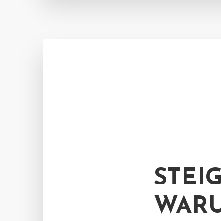
STEI
WARU