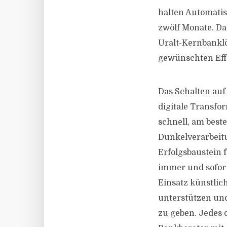
halten Automatis
zwölf Monate. Da
Uralt-Kernbanklö
gewünschten Effe
Das Schalten auf
digitale Transfo
schnell, am best
Dunkelverarbeitu
Erfolgsbaustein 
immer und sofort
Einsatz künstlic
unterstützen un
zu geben. Jedes d