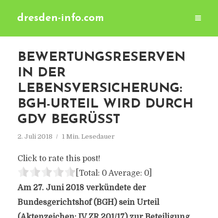
dresden-info.com
BEWERTUNGSRESERVEN
IN DER
LEBENSVERSICHERUNG:
BGH-URTEIL WIRD DURCH
GDV BEGRÜSST
2. Juli 2018
1 Min. Lesedauer
Click to rate this post!
[Total:
0
Average:
0
]
Am 27. Juni 2018 verkündete der
Bundesgerichtshof (BGH) sein Urteil
(Aktenzeichen: IV ZR 201/17) zur Beteiligung