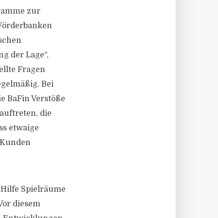
gramme zur
 Förderbanken
ischen
g der Lage“,
ellte Fragen
egelmäßig. Bei
ie BaFin Verstöße
auftreten, die
ss etwaige
e Kunden
 Hilfe Spielräume
Vor diesem