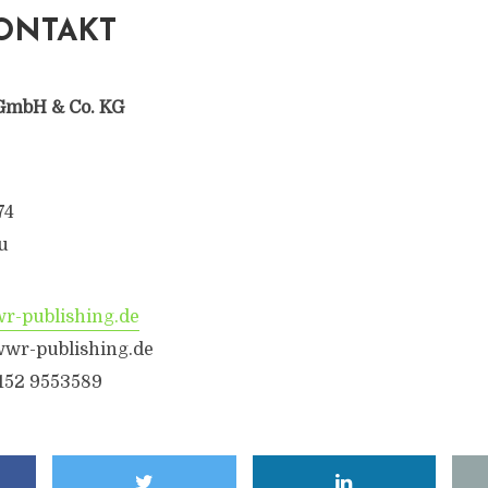
ONTAKT
GmbH & Co. KG
74
u
-publishing.de
wr-publishing.de
6152 9553589