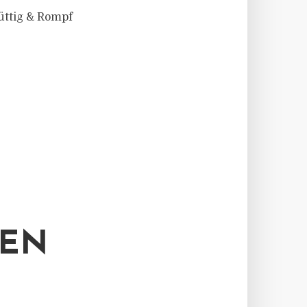
üttig & Rompf
UEN