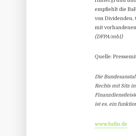
Hintergrund und
empfiehlt die B
von Dividenden, 
mit vorhandenen 
(DFPA/mb1)
Quelle: Pressemi
Die Bundesanstalt
Rechts mit Sitz i
Finanzdienstleist
ist es, ein funkt
www.bafin.de