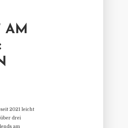
 AM
:
N
seit 2021 leicht
über drei
llends am