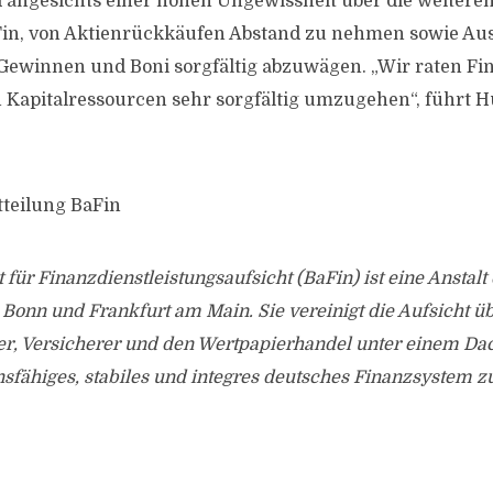
 angesichts einer hohen Ungewissheit über die weiter
aFin, von Aktienrückkäufen Abstand zu nehmen sowie A
Gewinnen und Boni sorgfältig abzuwägen. „Wir raten Fin
Kapitalressourcen sehr sorgfältig umzugehen“, führt Hu
tteilung BaFin
 für Finanzdienstleistungsaufsicht (BaFin) ist eine Anstalt 
n Bonn und Frankfurt am Main. Sie vereinigt die Aufsicht 
er, Versicherer und den Wertpapierhandel unter einem Dac
ionsfähiges, stabiles und integres deutsches Finanzsystem z