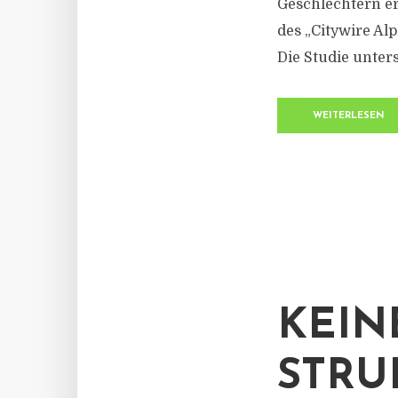
Geschlechtern err
des „Citywire Alp
Die Studie unters
WEITERLESEN
KEIN
STRU