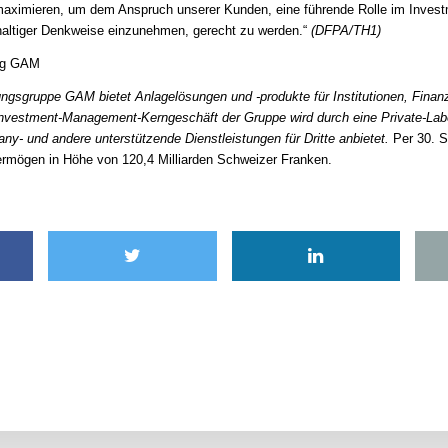
maximieren, um dem Anspruch unserer Kunden, eine führende Rolle im Invest
haltiger Denkweise einzunehmen, gerecht zu werden.“
(DFPA/TH1)
ung GAM
gsgruppe GAM bietet Anlagelösungen und -produkte für Institutionen, Finan
nvestment-Management-Kerngeschäft der Gruppe wird durch eine Private-Labe
- und andere unterstützende Dienstleistungen für Dritte anbietet.
Per 30. 
ermögen in Höhe von 120,4 Milliarden Schweizer Franken.