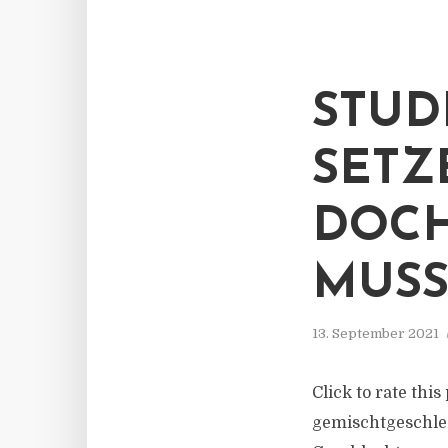
STUD
SETZ
DOCH
MUSS
13. September 2021
Click to rate thi
gemischtgeschlec