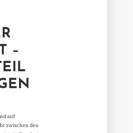
ER
T –
EIL
IGEN
end auf
cht zwischen den