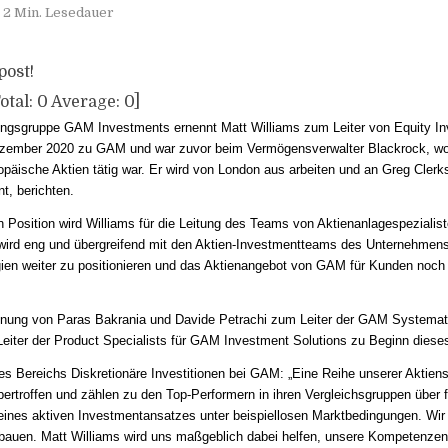
2 Min. Lesedauer
post!
otal:
0
Average:
0
]
ngsgruppe GAM Investments ernennt Matt Williams zum Leiter von Equity Inv
zember 2020 zu GAM und war zuvor beim Vermögensverwalter Blackrock, wo e
opäische Aktien tätig war. Er wird von London aus arbeiten und an Greg Clerks
t, berichten.
n Position wird Williams für die Leitung des Teams von Aktienanlagespeziali
r wird eng und übergreifend mit den Aktien-Investmentteams des Unternehme
ien weiter zu positionieren und das Aktienangebot von GAM für Kunden noch 
ennung von Paras Bakrania und Davide Petrachi zum Leiter der GAM Systemati
iter der Product Specialists für GAM Investment Solutions zu Beginn diese
es Bereichs Diskretionäre Investitionen bei GAM: „Eine Reihe unserer Aktiens
ertroffen und zählen zu den Top-Performern in ihren Vergleichsgruppen über f
e eines aktiven Investmentansatzes unter beispiellosen Marktbedingungen. Wi
ubauen. Matt Williams wird uns maßgeblich dabei helfen, unsere Kompetenzen