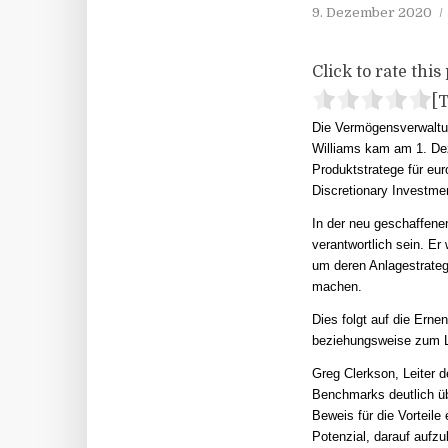
9. Dezember 2020
Click to rate this 
[T
Die Vermögensverwaltu
Williams kam am 1. De
Produktstratege für eur
Discretionary Investmen
In der neu geschaffene
verantwortlich sein. E
um deren Anlagestrateg
machen.
Dies folgt auf die Ern
beziehungsweise zum Le
Greg Clerkson, Leiter d
Benchmarks deutlich üb
Beweis für die Vorteil
Potenzial, darauf aufz