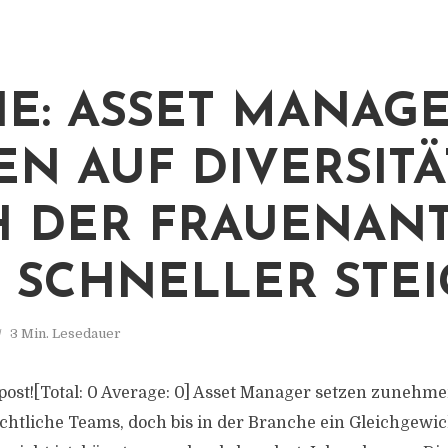
IE: ASSET MANAG
EN AUF DIVERSITÄ
 DER FRAUENANT
 SCHNELLER STE
3 Min. Lesedauer
s post![Total: 0 Average: 0] Asset Manager setzen zunehm
htliche Teams, doch bis in der Branche ein Gleichgewi