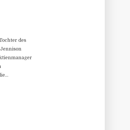
 Tochter des
 Jennison
Aktienmanager
n
e...