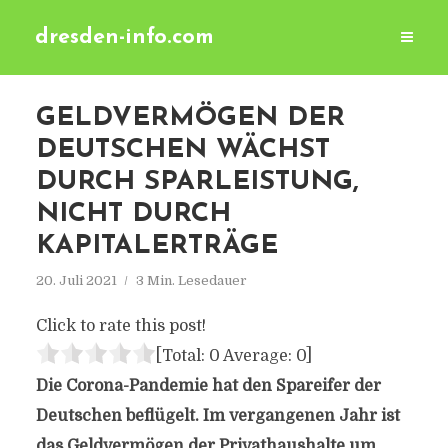
dresden-info.com
GELDVERMÖGEN DER
DEUTSCHEN WÄCHST
DURCH SPARLEISTUNG,
NICHT DURCH
KAPITALERTRÄGE
20. Juli 2021
3 Min. Lesedauer
Click to rate this post!
[Total:
0
Average:
0
]
Die Corona-Pandemie hat den Spareifer der
Deutschen beflügelt. Im vergangenen Jahr ist
das Geldvermögen der Privathaushalte um