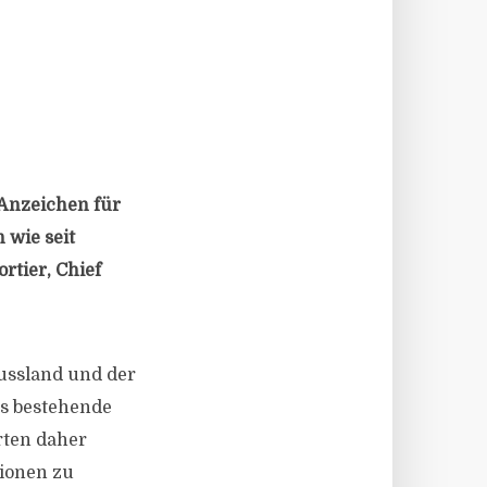
 Anzeichen für
 wie seit
rtier, Chief
ussland und der
ts bestehende
rten daher
tionen zu