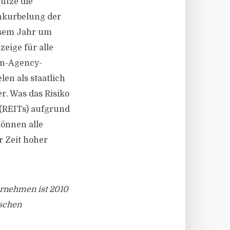
utze die
Ankurbelung der
esem Jahr um
zeige für alle
on-Agency-
len als staatlich
r. Was das Risiko
 (REITs) aufgrund
können alle
r Zeit hoher
ternehmen ist 2010
schen