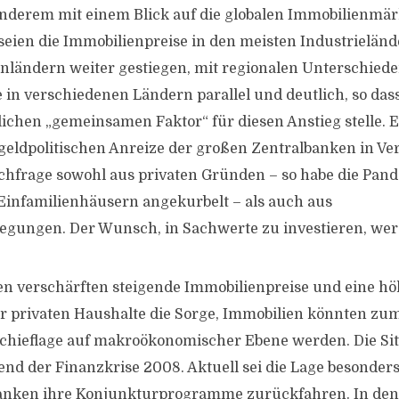
anderem mit einem Blick auf die globalen Immobilienmärk
eien die Immobilienpreise in den meisten Industrieländ
nländern weiter gestiegen, mit regionalen Unterschiede
e in verschiedenen Ländern parallel und deutlich, so dass
chen „gemeinsamen Faktor“ für diesen Anstieg stelle. 
 geldpolitischen Anreize der großen Zentralbanken in V
chfrage sowohl aus privaten Gründen – so habe die Pand
infamilienhäusern angekurbelt – als auch aus
legungen. Der Wunsch, in Sachwerte zu investieren, wer
en verschärften steigende Immobilienpreise und eine h
 privaten Haushalte die Sorge, Immobilien könnten zum
 Schieflage auf makroökonomischer Ebene werden. Die Si
nd der Finanzkrise 2008. Aktuell sei die Lage besonders 
anken ihre Konjunkturprogramme zurückfahren. In den