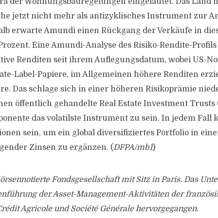
Ära der Wohnungsbauregelungen eingeläutet. Das Land n
e jetzt nicht mehr als antizyklisches Instrument zur 
halb erwarte Amundi einen Rückgang der Verkäufe in di
Prozent. Eine Amundi-Analyse des Risiko-Rendite-Profils 
itive Renditen seit ihrem Auflegungsdatum, wobei US-N
vate-Label-Papiere, im Allgemeinen höhere Renditen erzie
re. Das schlage sich in einer höheren Risikoprämie niede
inen öffentlich gehandelte Real Estate Investment Trusts
onente das volatilste Instrument zu sein. In jedem Fall 
nen sein, um ein global diversifiziertes Portfolio in eine
eigender Zinsen zu ergänzen. (
DFPA/mb1
)
örsennotierte Fondsgesellschaft mit Sitz in Paris. Das Un
führung der Asset-Management-Aktivitäten der französi
édit Agricole und Société Générale hervorgegangen.