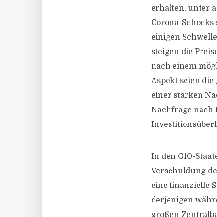
erhalten, unter 
Corona-Schocks s
einigen Schwelle
steigen die Preis
nach einem mögli
Aspekt seien die
einer starken Na
Nachfrage nach E
Investitionsüber
In den G10-Staat
Verschuldung der
eine finanzielle
derjenigen währe
großen Zentralb