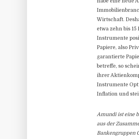
habe eine neue 
Immobilienbranch
Wirtschaft. Des
etwa zehn bis 15 
Instrumente pos
Papiere, also Pri
garantierte Papie
betreffe, so sche
ihrer Aktienkomp
Instrumente Optio
Inflation und st
Amundi ist eine b
aus der Zusammen
Bankengruppen Cr