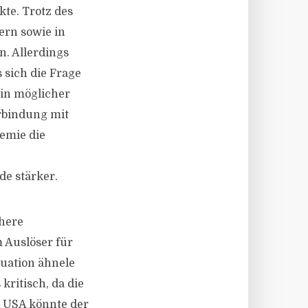
te. Trotz des
ern sowie in
n. Allerdings
 sich die Frage
Ein möglicher
erbindung mit
emie die
de stärker.
öhere
 Auslöser für
tuation ähnele
kritisch, da die
 USA könnte der