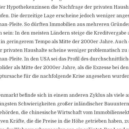
der Hypothekenzinsen die Nachfrage der privaten Haush
. Die derzeitige Lage erscheine jedoch weniger anges
man-Pleite. So dürften Immobilien aus mehreren Gründe
n sein: In den meisten Ländern steige die Kreditvergabe 
 in geringerem Tempo als Mitte der 2000er Jahre. Auch 
 privaten Haushalte scheine weniger problematisch zu s
an-Pleite. In den USA sei das Profil des durchschnittlic
lider als Mitte der 2000er Jahre, als die Exzesse bei de
ptursache für die nachfolgende Krise angesehen wurden
nmarkt befinde sich in einem anderen Zyklus als viele 
jüngsten Schwierigkeiten großer inländischer Bauunte
ehörden, die chinesische Wirtschaft vom Immobiliensek
ven Kräfte, die die Preise in die Höhe getrieben haben, 