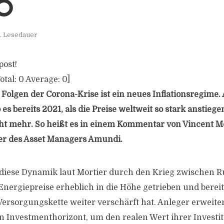
KO
. Lesedauer
post!
otal:
0
Average:
0
]
 Folgen der Corona-Krise ist ein neues Inflationsregime.
es bereits 2021, als die Preise weltweit so stark anstiegen
t mehr. So heißt es in einem Kommentar von Vincent Mo
er des Asset Managers Amundi.
diese Dynamik laut Mortier durch den Krieg zwischen R
 Energiepreise erheblich in die Höhe getrieben und berei
Versorgungskette weiter verschärft hat. Anleger erweite
Investmenthorizont, um den realen Wert ihrer Investi