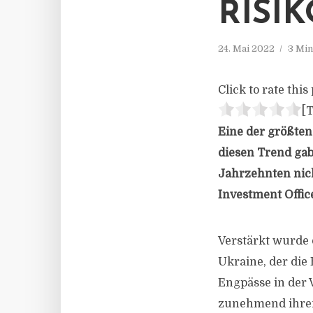
RISI
24. Mai 2022
3 Min
Click to rate this 
[T
Eine der größten
diesen Trend gab 
Jahrzehnten nich
Investment Offic
Verstärkt wurde 
Ukraine, der die
Engpässe in der 
zunehmend ihren 