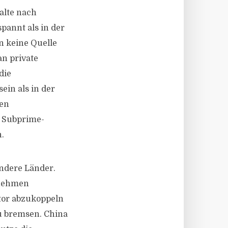
alte nach
pannt als in der
n keine Quelle
an private
die
ein als in der
hen
n Subprime-
.
andere Länder.
rnehmen
tor abzukoppeln
zu bremsen. China