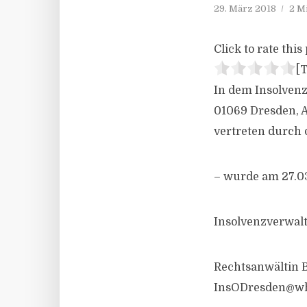
29. März 2018
2 M
Click to rate this 
[T
In dem Insolvenz
01069 Dresden, 
vertreten durch 
– wurde am 27.03
Insolvenzverwalte
Rechtsanwältin B
InsODresden@wh