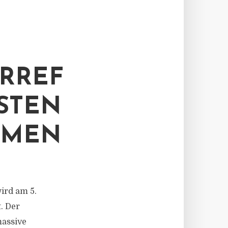
RREF
STEN
HMEN
ird am 5.
. Der
massive