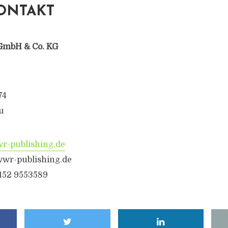
ONTAKT
GmbH & Co. KG
74
u
-publishing.de
wr-publishing.de
6152 9553589