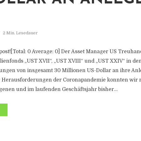
2 Min. Lesedauer
s post![Total: 0 Average: 0] Der Asset Manager US Treuhand
ienfonds „UST XVII“, „UST XVIII“ und „UST XXIV“ in d
gen von insgesamt 30 Millionen US-Dollar an ihre Anle
er Herausforderungen der Coronapandemie konnten wir 
enen und im laufenden Geschäftsjahr bisher...