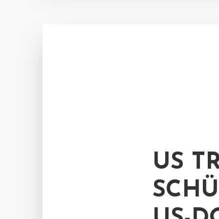
US T
SCHÜ
US-D