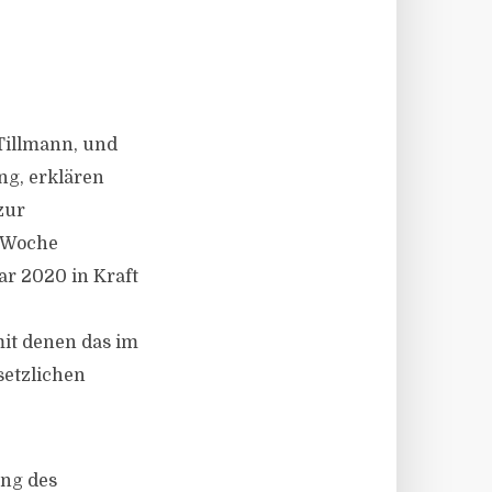
Tillmann, und
ng, erklären
zur
r Woche
r 2020 in Kraft
it denen das im
setzlichen
ung des