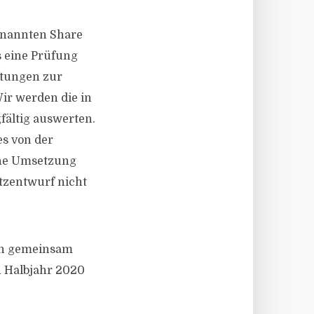
enannten Share
s eine Prüfung
altungen zur
ir werden die in
ältig auswerten.
es von der
che Umsetzung
tzentwurf nicht
hen gemeinsam
n Halbjahr 2020