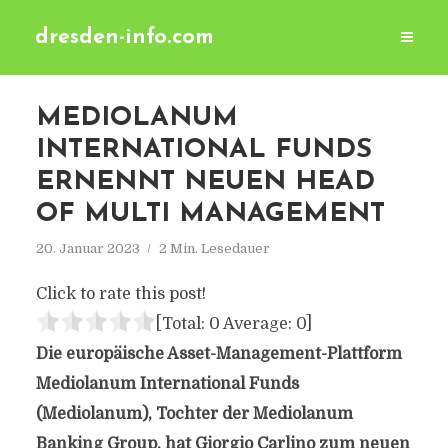
dresden-info.com
MEDIOLANUM
INTERNATIONAL FUNDS
ERNENNT NEUEN HEAD
OF MULTI MANAGEMENT
20. Januar 2023
2 Min. Lesedauer
Click to rate this post!
[Total:
0
Average:
0
]
Die europäische Asset-Management-Plattform
Mediolanum International Funds
(Mediolanum), Tochter der Mediolanum
Banking Group, hat Giorgio Carlino zum neuen