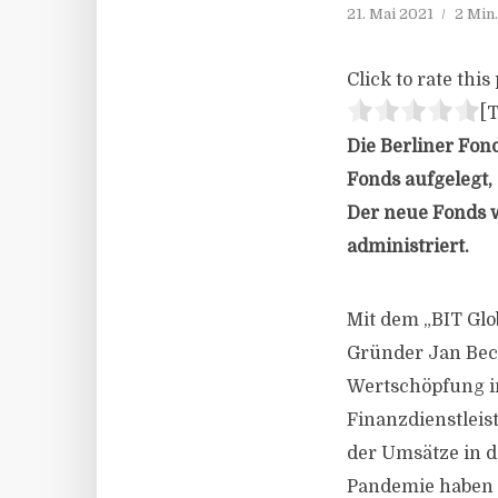
21. Mai 2021
2 Min
Click to rate this 
[T
Die Berliner Fon
Fonds aufgelegt,
Der neue Fonds w
administriert.
Mit dem „BIT Glo
Gründer Jan Beck
Wertschöpfung i
Finanzdienstleis
der Umsätze in d
Pandemie haben F