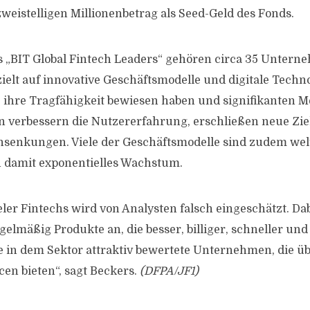
zweistelligen Millionenbetrag als Seed-Geld des Fonds.
s „BIT Global Fintech Leaders“ gehören circa 35 Untern
zielt auf innovative Geschäftsmodelle und digitale Techn
e ihre Tragfähigkeit bewiesen haben und signifikanten M
 verbessern die Nutzererfahrung, erschließen neue Zi
nsenkungen. Viele der Geschäftsmodelle sind zudem welt
 damit exponentielles Wachstum.
eler Fintechs wird von Analysten falsch eingeschätzt. Dab
lmäßig Produkte an, die besser, billiger, schneller und 
 in dem Sektor attraktiv bewertete Unternehmen, die ü
n bieten“, sagt Beckers.
(DFPA/JF1)