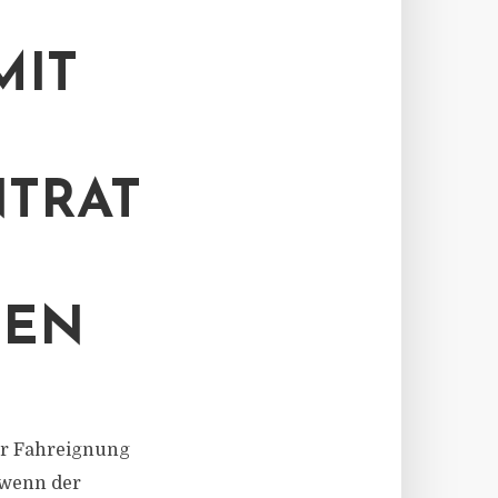
MIT
TRAT
GEN
der Fahreignung
 wenn der