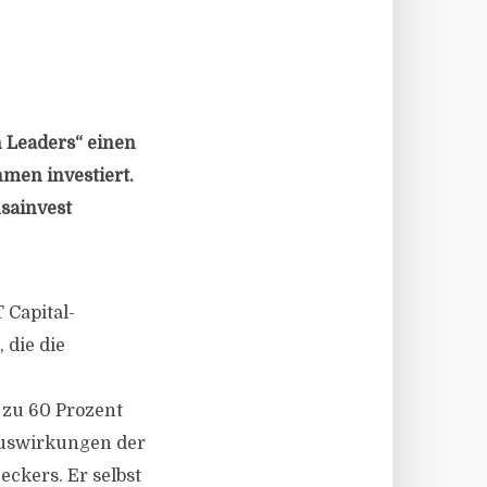
h Leaders“ einen
hmen investiert.
sainvest
 Capital-
 die die
s zu 60 Prozent
 Auswirkungen der
eckers. Er selbst