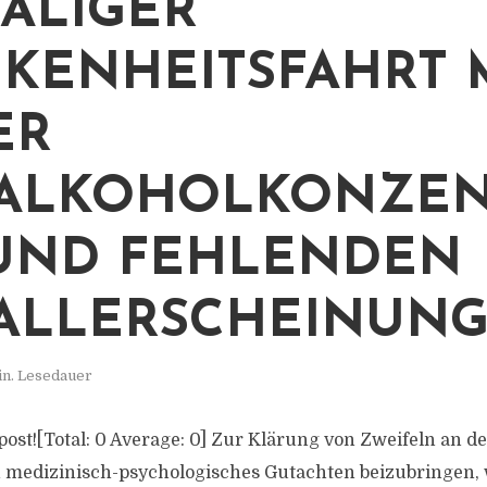
ALIGER
KENHEITSFAHRT 
ER
ALKOHOLKONZEN
UND FEHLENDEN
ALLERSCHEINUN
in. Lesedauer
s post![Total: 0 Average: 0] Zur Klärung von Zweifeln an 
n medizinisch-psychologisches Gutachten beizubringen,