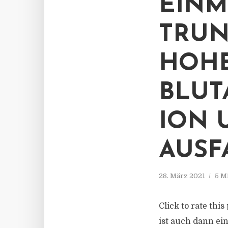
EINM
TRUN
HOH
BLUT
ION 
AUSF
28. März 2021
5 M
Click to rate thi
ist auch dann ei