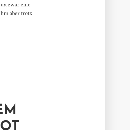
eug zwar eine
ihm aber trotz
EM
BOT