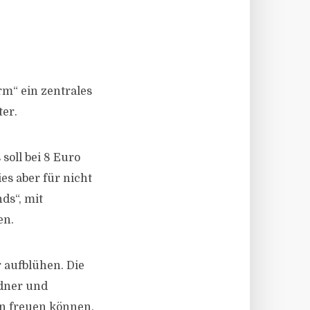
m“ ein zentrales
er.
soll bei 8 Euro
es aber für nicht
ds“, mit
en.
 aufblühen. Die
sdner und
en freuen können.