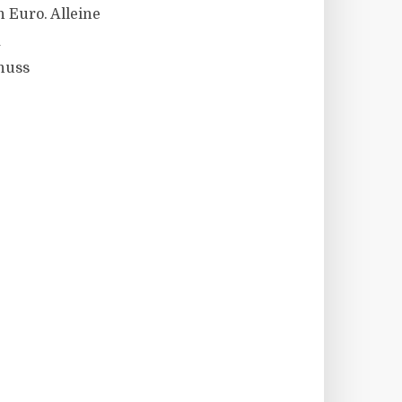
 Euro. Alleine
m
huss