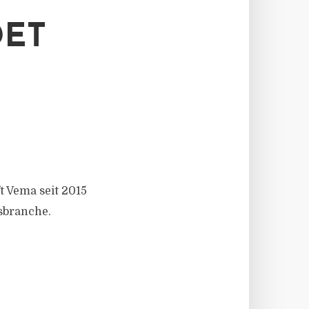
DET
 Vema seit 2015
sbranche.