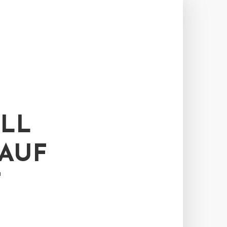
ILL
 AUF
T