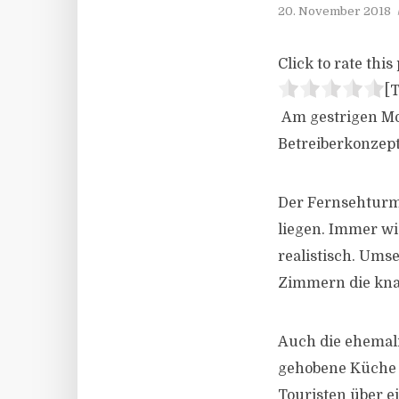
20. November 2018
Click to rate this 
[T
Am gestrigen Mon
Betreiberkonzep
Der Fernsehturm s
liegen. Immer wi
realistisch. Ums
Zimmern die knap
Auch die ehemali
gehobene Küche s
Touristen über e