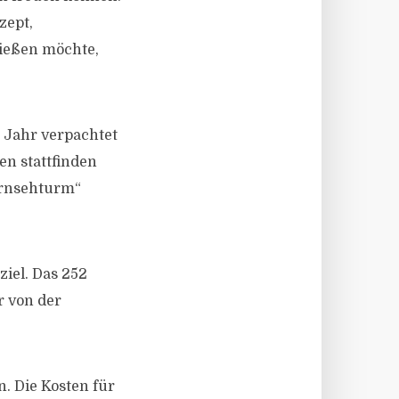
zept,
ießen möchte,
 Jahr verpachtet
n stattfinden
Fernsehturm“
iel. Das 252
r von der
. Die Kosten für