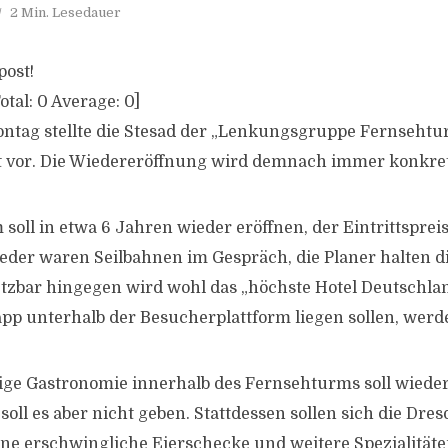
2 Min. Lesedauer
post!
otal:
0
Average:
0
]
tag stellte die Stesad der „Lenkungsgruppe Fernsehtur
t vor. Die Wiedereröffnung wird demnach immer konkret
oll in etwa 6 Jahren wieder eröffnen, der Eintrittspreis 
eder waren Seilbahnen im Gespräch, die Planer halten di
etzbar hingegen wird wohl das „höchste Hotel Deutschlan
p unterhalb der Besucherplattform liegen sollen, werd
ge Gastronomie innerhalb des Fernsehturms soll wieder
oll es aber nicht geben. Stattdessen sollen sich die Dre
ine erschwingliche Eierschecke und weitere Spezialität