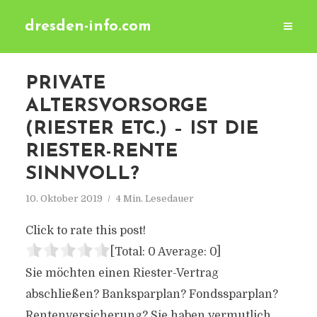
dresden-info.com
PRIVATE
ALTERSVORSORGE
(RIESTER ETC.) – IST DIE
RIESTER-RENTE
SINNVOLL?
10. Oktober 2019
4 Min. Lesedauer
Click to rate this post!
[Total:
0
Average:
0
]
Sie möchten einen Riester-Vertrag
abschließen? Banksparplan? Fondssparplan?
Renten­versicherung? Sie haben vermutlich