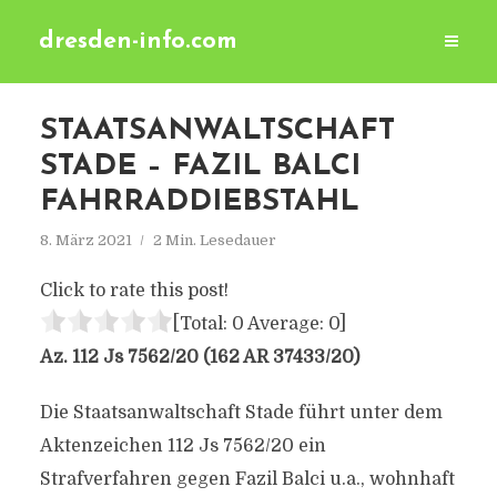
dresden-info.com
STAATSANWALTSCHAFT
STADE – FAZIL BALCI
FAHRRADDIEBSTAHL
8. März 2021
2 Min. Lesedauer
Click to rate this post!
[Total:
0
Average:
0
]
Az. 112 Js 7562/​20 (162 AR 37433/​20)
Die Staatsanwaltschaft Stade führt unter dem
Aktenzeichen 112 Js 7562/​20 ein
Strafverfahren gegen Fazil Balci u.a., wohnhaft