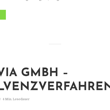
VIA GMBH –
LVENZVERFAHRE
4 Min. Lesedauer