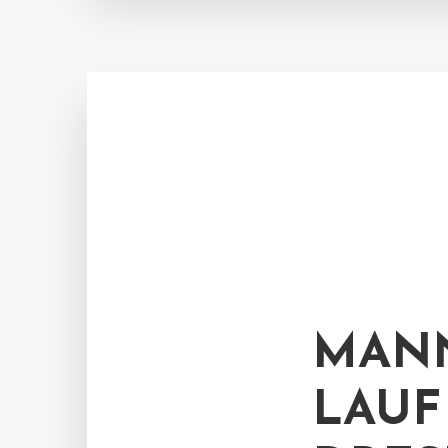
MANN
LAUF