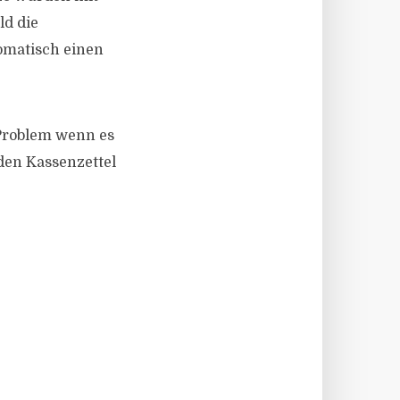
ld die
omatisch einen
 Problem wenn es
den Kassenzettel