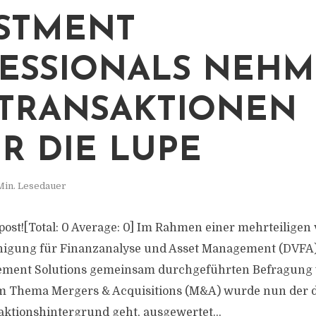
STMENT
ESSIONALS NEH
TRANSAKTIONEN
R DIE LUPE
Min. Lesedauer
s post![Total: 0 Average: 0] Im Rahmen einer mehrteiligen
nigung für Finanzanalyse und Asset Management (DVFA
ement Solutions gemeinsam durchgeführten Befragung 
m Thema Mergers & Acquisitions (M&A) wurde nun der dri
ktionshintergrund geht, ausgewertet...