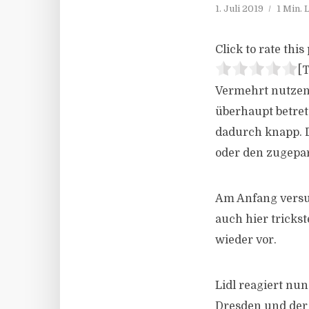
1. Juli 2019
1 Min.
Click to rate this 
[T
Vermehrt nutzen 
überhaupt betret
dadurch knapp. D
oder den zugepa
Am Anfang versu
auch hier tricks
wieder vor.
Lidl reagiert nu
Dresden und der 