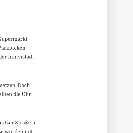
n Supermarkt
 Parklücken
 der Innenstadt
setzen. Doch
llten die Uhr
nitzer Straße in
tze wurden mit