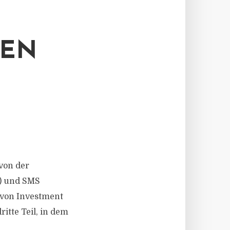
MEN
 von der
) und SMS
von Investment
tte Teil, in dem