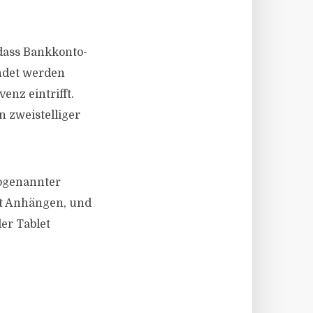
 dass Bankkonto-
ndet werden
enz eintrifft.
 zweistelliger
sogenannter
it Anhängen, und
er Tablet