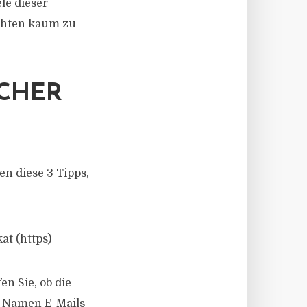
le dieser
ichten kaum zu
LCHER
n diese 3 Tipps,
at (https)
en Sie, ob die
m Namen E-Mails