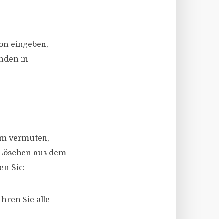
ion eingeben,
nden in
lem vermuten,
h Löschen aus dem
en Sie:
hren Sie alle