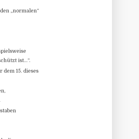
n den „normalen“
spielsweise
chützt ist…“.
 dem 15. dieses
en,
.
hstaben