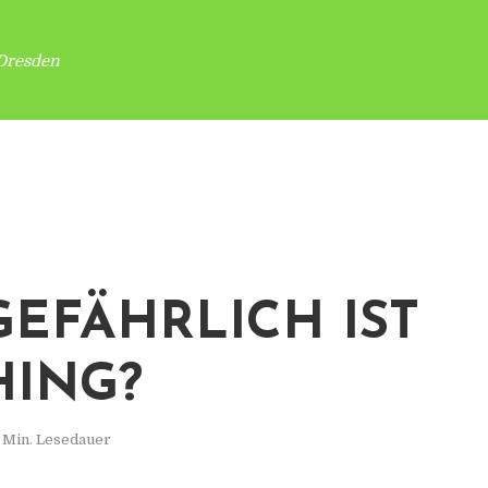
Dresden
GEFÄHRLICH IST
HING?
 Min. Lesedauer