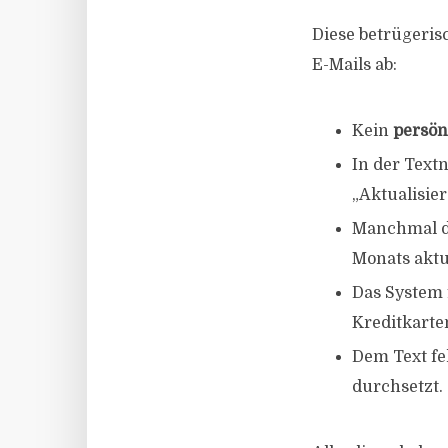
Diese betrügeris
E-Mails ab:
Kein
persön
In der Text
„Aktualisier
Manchmal dr
Monats aktu
Das System f
Kreditkart
Dem Text feh
durchsetzt.