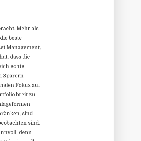
racht. Mehr als
die beste
set Management,
at, dass die
sich echte
n Sparern
onalen Fokus auf
tfolio breit zu
Anlageformen
hränken, sind
eobachten sind,
innvoll, denn