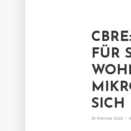
CBRE
FÜR 
WOH
MIKR
SICH
18. Februar 2022
3