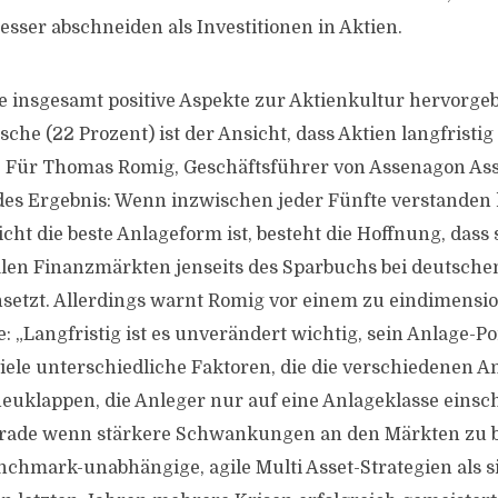
besser abschneiden als Investitionen in Aktien.
 insgesamt positive Aspekte zur Aktienkultur hervorgeb
sche (22 Prozent) ist der Ansicht, dass Aktien langfristig 
. Für Thomas Romig, Geschäftsführer von Assenagon As
s Ergebnis: Wenn inzwischen jeder Fünfte verstanden h
icht die beste Anlageform ist, besteht die Hoffnung, dass 
alen Finanzmärkten jenseits des Sparbuchs bei deutsche
setzt. Allerdings warnt Romig vor einem zu eindimensi
: „Langfristig ist es unverändert wichtig, sein Anlage-Por
 viele unterschiedliche Faktoren, die die verschiedenen 
heuklappen, die Anleger nur auf eine Anlageklasse einsc
Gerade wenn stärkere Schwankungen an den Märkten zu b
nchmark-unabhängige, agile Multi Asset-Strategien als s