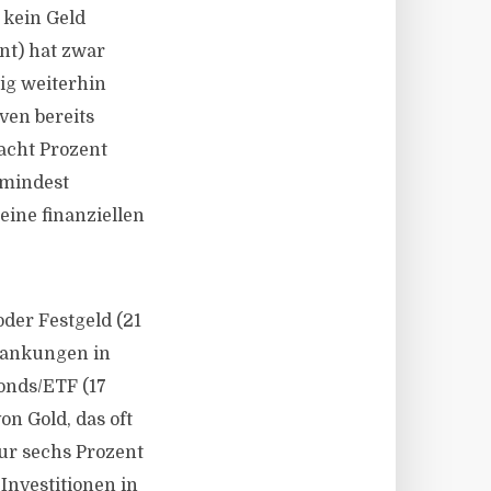
 kein Geld
nt) hat zwar
ig weiterhin
ven bereits
acht Prozent
umindest
ine finanziellen
oder Festgeld (21
wankungen in
onds/ETF (17
on Gold, das oft
nur sechs Prozent
Investitionen in