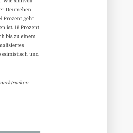
“ Wie sinnvoll
der Deutschen
ei Prozent geht
n ist. 16 Prozent
ch bis zu einem
alisiertes
essimistisch und
marktrisiken