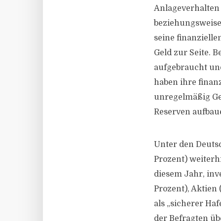
Anlageverhalten 
beziehungsweise l
seine finanziell
Geld zur Seite. B
aufgebraucht und
haben ihre finan
unregelmäßig Gel
Reserven aufbau
Unter den Deutsch
Prozent) weiterh
diesem Jahr, inv
Prozent), Aktien 
als „sicherer Ha
der Befragten üb