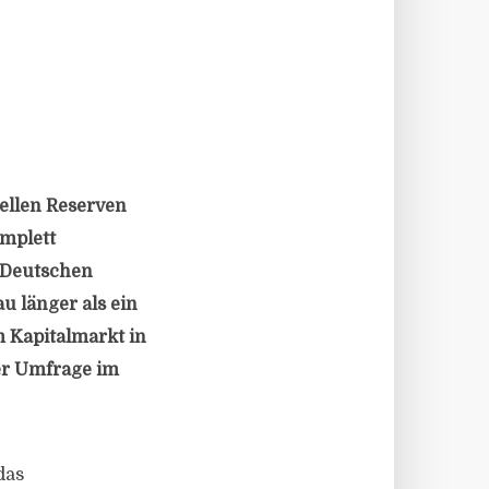
iellen Reserven
omplett
r Deutschen
u länger als ein
m Kapitalmarkt in
ner Umfrage im
das