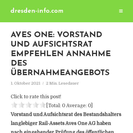
dresden-info.com
AVES ONE: VORSTAND
UND AUFSICHTSRAT
EMPFEHLEN ANNAHME
DES
ÜBERNAHMEANGEBOTS
1. Oktober 2021
2 Min. Lesedauer
Click to rate this post!
[Total:
0
Average:
0
]
Vorstand und Aufsichtsrat des Bestandshalters
langlebiger Rail-Assets Aves One AG haben
nach eingehender Prüfung des öffentlichen