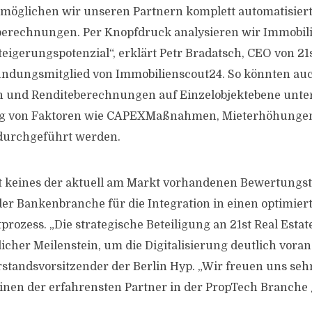
öglichen wir unseren Partnern komplett automatisierte
berechnungen. Per Knopfdruck analysieren wir Immobili
eigerungspotenzial“, erklärt Petr Bradatsch, CEO von 21s
ndungsmitglied von Immobilienscout24. So könnten au
n und Renditeberechnungen auf Einzelobjektebene unte
ng von Faktoren wie CAPEXMaßnahmen, Mieterhöhunge
durchgeführt werden.
t keines der aktuell am Markt vorhandenen Bewertungst
r Bankenbranche für die Integration in einen optimier
tprozess. „Die strategische Beteiligung an 21st Real Estate
icher Meilenstein, um die Digitalisierung deutlich voran
rstandsvorsitzender der Berlin Hyp. „Wir freuen uns sehr
 einen der erfahrensten Partner in der PropTech Branch