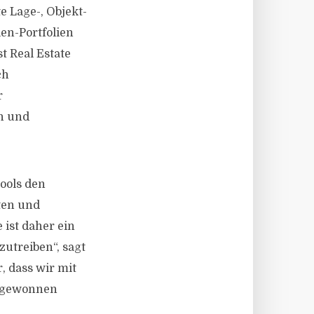
 Lage-, Objekt-
en-Portfolien
t Real Estate
ch
r
n und
ools den
ten und
 ist daher ein
zutreiben“, sagt
, dass wir mit
e gewonnen