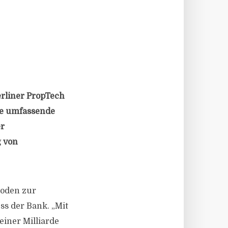
erliner PropTech
ine umfassende
er
 von
hoden zur
s der Bank. „Mit
iner Milliarde