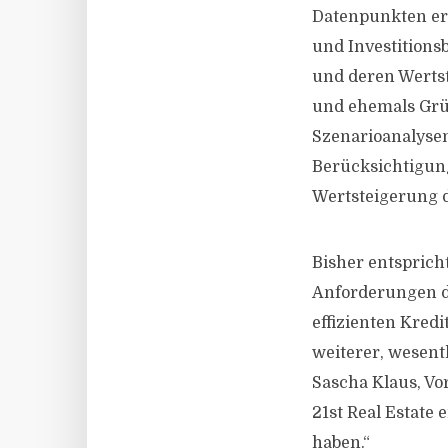
Datenpunkten erm
und Investitions
und deren Wertst
und ehemals Grü
Szenarioanalyse
Berücksichtigu
Wertsteigerung 
Bisher entsprich
Anforderungen de
effizienten Kredi
weiterer, wesentl
Sascha Klaus, Vo
21st Real Estate
haben.“