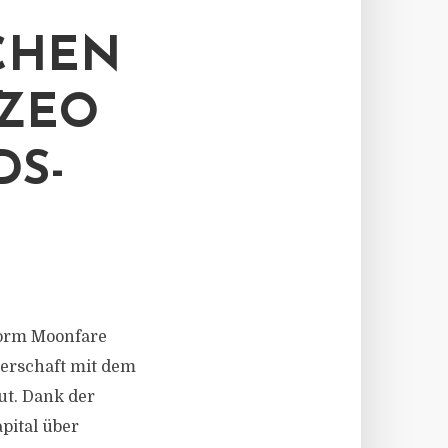
CHEN
ZEO
DS-
tform Moonfare
erschaft mit dem
ut. Dank der
pital über