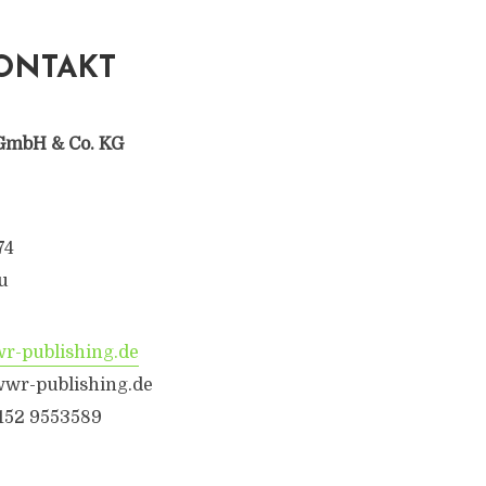
ONTAKT
GmbH & Co. KG
74
u
-publishing.de
wr-publishing.de
6152 9553589