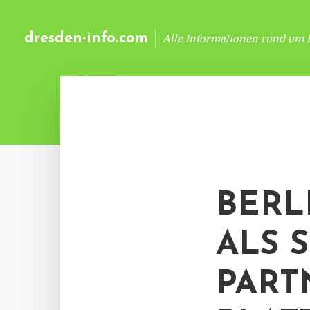
dresden-info.com
Alle Informationen rund um 
BERL
ALS 
PART