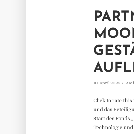
PART
MOO
GEST
AUF
10. April 2024
2 Mi
Click to rate thi
und das Beteili
Start des Fonds 
Technologie und 