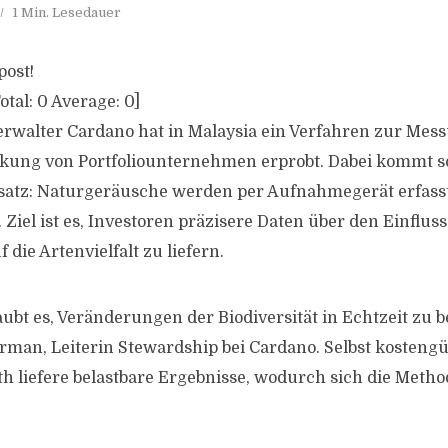
1 Min. Lesedauer
post!
otal:
0
Average:
0
]
walter Cardano hat in Malaysia ein Verfahren zur Mes
rkung von Portfoliounternehmen erprobt. Dabei kommt 
satz: Naturgeräusche werden per Aufnahmegerät erfasst
. Ziel ist es, Investoren präzisere Daten über den Einflus
ie Artenvielfalt zu liefern.
ubt es, Veränderungen der Biodiversität in Echtzeit zu b
arman, Leiterin Stewardship bei Cardano. Selbst kosteng
h liefere belastbare Ergebnisse, wodurch sich die Metho