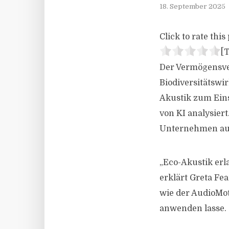
18. September 2025
Click to rate this 
[T
Der Vermögensver
Biodiversitätswi
Akustik zum Ein
von KI analysiert
Unternehmen auf d
„Eco-Akustik erla
erklärt Greta Fe
wie der AudioMot
anwenden lasse.