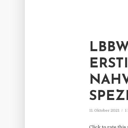
LBBW
ERST
NAHV
SPEZ
11. Oktober 2021
1
Click to rate thi