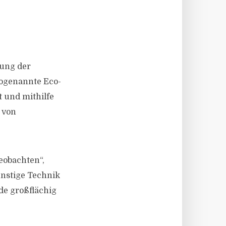
sung der
sogenannte Eco-
 und mithilfe
s von
eobachten“,
ünstige Technik
de großflächig