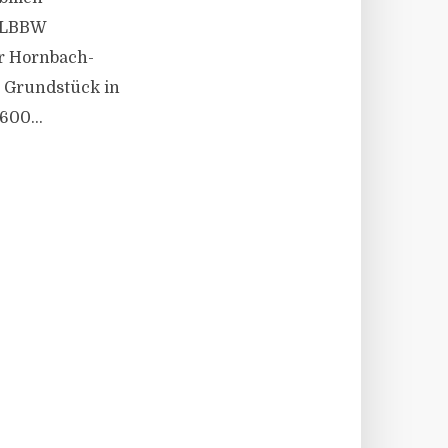
 „LBBW
r Hornbach-
 Grundstück in
600...