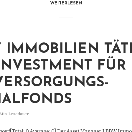
WEITERLESEN
 IMMOBILIEN TÄT
INVESTMENT FÜR
ERSORGUNGS-
IALFONDS
 Min. Lesedauer
s post![Total: 0 Average: 0] Der Asset Manager LBBW Immo