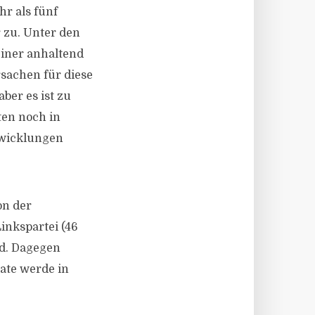
r als fünf
 zu. Unter den
einer anhaltend
rsachen für diese
ber es ist zu
ten noch in
twicklungen
on der
inkspartei (46
rd. Dagegen
rate werde in