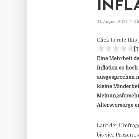
INFL
31. August 2021
2 
Click to rate this 
[T
Eine Mehrheit d
Inflation so hoch
ausgesprochen ni
kleine Minderhei
Meinungsforschun
Altersvorsorge e
Laut der Umfrage 
bis vier Prozent, 