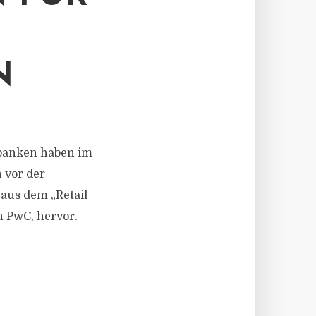
N
enbanken haben im
 vor der
 aus dem „Retail
n PwC, hervor.