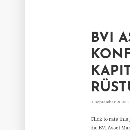
BVI 
KONF
KAPI
RÜST
9. September 2025
Click to rate thi
die BVI Asset Ma