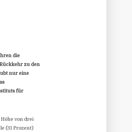
hren die
e Rückkehr zu den
ubt nur eine
as
tituts für
r Höhe von drei
ele (31 Prozent)