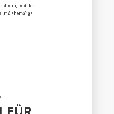
erzahnung mit der
in und ehemalige
D
 FÜR