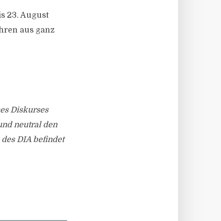
is 23. August
ahren aus ganz
nes Diskurses
und neutral den
 des DIA befindet