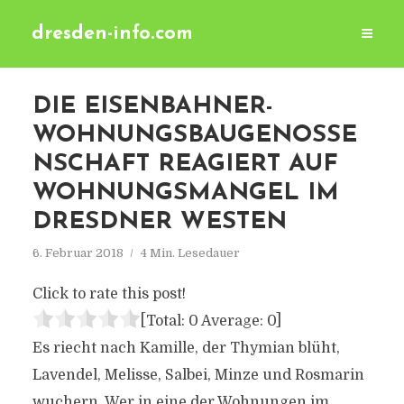
dresden-info.com
DIE EISENBAHNER-
WOHNUNGSBAUGENOSSE
NSCHAFT REAGIERT AUF
WOHNUNGSMANGEL IM
DRESDNER WESTEN
6. Februar 2018
4 Min. Lesedauer
Click to rate this post!
[Total:
0
Average:
0
]
Es riecht nach Kamille, der Thymian blüht,
Lavendel, Melisse, Salbei, Minze und Rosmarin
wuchern. Wer in eine der Wohnungen im