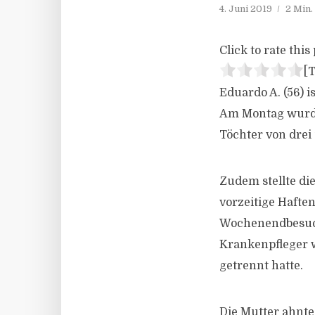
4. Juni 2019
2 Min.
Click to rate this 
[T
Eduardo A. (56) i
Am Montag wurde 
Töchter von drei
Zudem stellte di
vorzeitige Hafte
Wochenendbesuch 
Krankenpfleger w
getrennt hatte.
Die Mutter ahnte