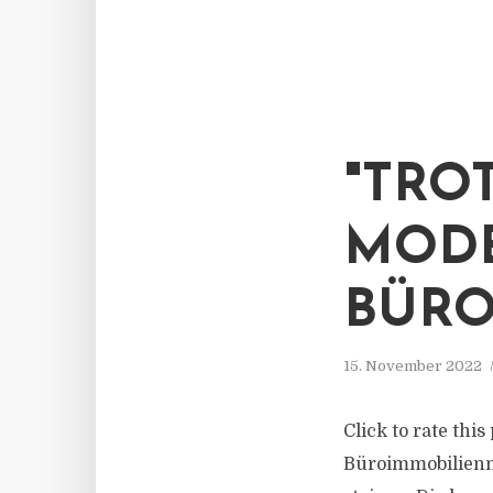
"TRO
MODE
BÜRO
15. November 2022
Click to rate thi
Büroimmobilienmä