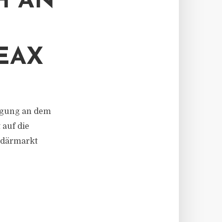
CH AN
EAX
iligung an dem
 auf die
ndärmarkt