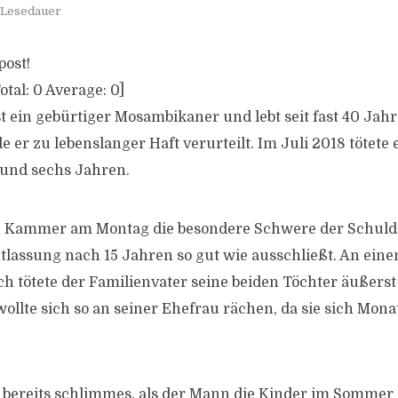
 Lesedauer
post!
otal:
0
Average:
0
]
st ein gebürtiger Mosambikaner und lebt seit fast 40 Jah
er zu lebenslanger Haft verurteilt. Im Juli 2018 tötete 
 und sechs Jahren.
e Kammer am Montag die besondere Schwere der Schuld f
ntlassung nach 15 Jahren so gut wie ausschließt. An ein
tötete der Familienvater seine beiden Töchter äußerst 
ollte sich so an seiner Ehefrau rächen, da sie sich Mon
 bereits schlimmes, als der Mann die Kinder im Sommer 