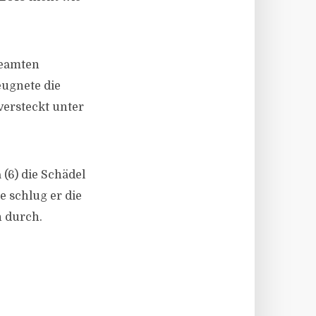
Beamten
eugnete die
versteckt unter
(6) die Schädel
 schlug er die
n durch.