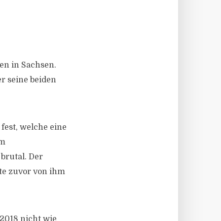
ren in Sachsen.
er seine beiden
est, welche eine
em
brutal. Der
ate zuvor von ihm
2018 nicht wie