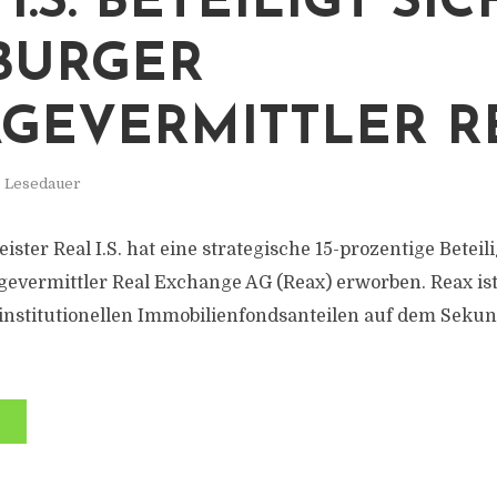
I.S. BETEILIGT SI
BURGER
GEVERMITTLER R
. Lesedauer
ister Real I.S. hat eine strategische 15-prozentige Bete
vermittler Real Exchange AG (Reax) erworben. Reax ist
institutionellen Immobilienfondsanteilen auf dem Seku