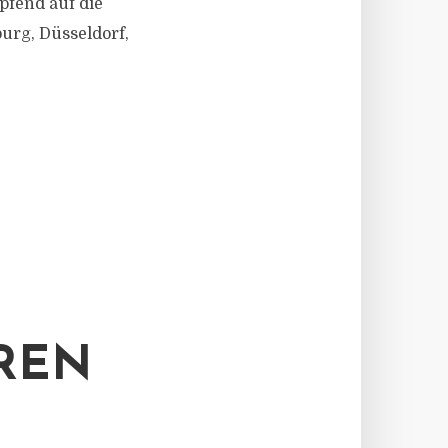
pfend auf die
urg, Düsseldorf,
REN