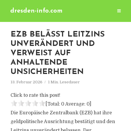
dresden-info.com
EZB BELÄSST LEITZINS
UNVERÄNDERT UND
VERWEIST AUF
ANHALTENDE
UNSICHERHEITEN
13. Februar 2026
1 Min. Lesedauer
Click to rate this post!
[Total:
0
Average:
0
]
Die Europäische Zentralbank (EZB) hat ihre
geldpolitische Ausrichtung bestätigt und den
Leitzins unverändert belassen. Der