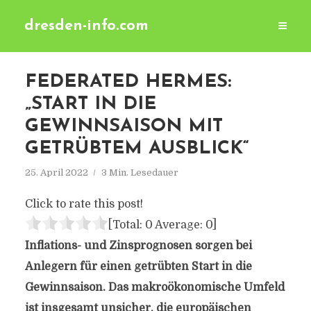
dresden-info.com
FEDERATED HERMES:
„START IN DIE
GEWINNSAISON MIT
GETRÜBTEM AUSBLICK“
25. April 2022
3 Min. Lesedauer
Click to rate this post!
[Total:
0
Average:
0
]
Inflations- und Zinsprognosen sorgen bei
Anlegern für einen getrübten Start in die
Gewinnsaison. Das makroökonomische Umfeld
ist insgesamt unsicher, die europäischen