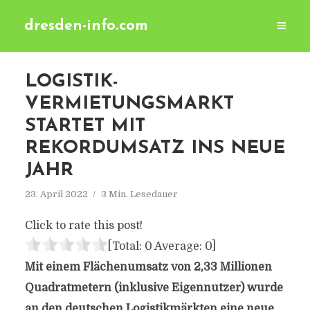
dresden-info.com
LOGISTIK-
VERMIETUNGSMARKT
STARTET MIT
REKORDUMSATZ INS NEUE
JAHR
23. April 2022
3 Min. Lesedauer
Click to rate this post!
[Total:
0
Average:
0
]
Mit einem Flächenumsatz von 2,33 Millionen
Quadratmetern (inklusive Eigennutzer) wurde
an den deutschen Logistikmärkten eine neue