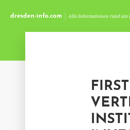
dresden-info.com
Alle Informationen rund um 
FIRS
VERT
INST