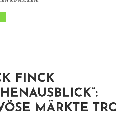
immer angenommen.
K FINCK
HENAUSBLICK“:
VÖSE MÄRKTE TR