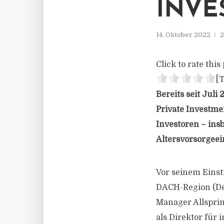
INVE
14. Oktober 2022
2
Click to rate this 
[T
Bereits seit Jul
Private Investme
Investoren – in
Altersvorsorgeei
Vor seinem Einsti
DACH-Region (De
Manager Allspri
als Direktor für 