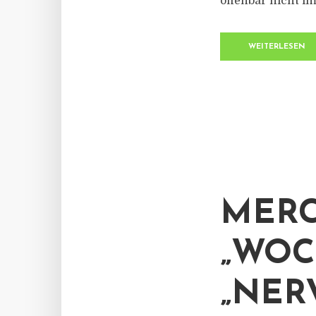
offenbar nicht 
WEITERLESEN
MERC
„WOC
„NER