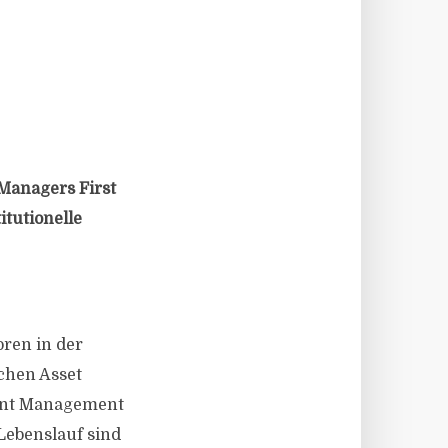
 Managers First
itutionelle
oren in der
chen Asset
ment Management
 Lebenslauf sind