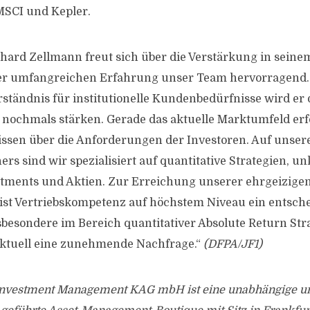
MSCI und Kepler.
chard Zellmann freut sich über die Verstärkung in sein
ner umfangreichen Erfahrung unser Team hervorragend.
ständnis für institutionelle Kundenbedürfnisse wird er d
 nochmals stärken. Gerade das aktuelle Marktumfeld erf
Wissen über die Anforderungen der Investoren. Auf unser
rs sind wir spezialisiert auf quantitative Strategien, un
stments und Aktien. Zur Erreichung unserer ehrgeizige
ist Vertriebskompetenz auf höchstem Niveau ein entsch
nsbesondere im Bereich quantitativer Absolute Return Str
aktuell eine zunehmende Nachfrage.“
(DFPA/JF1)
e Investment Management KAG mbH ist eine unabhängige u