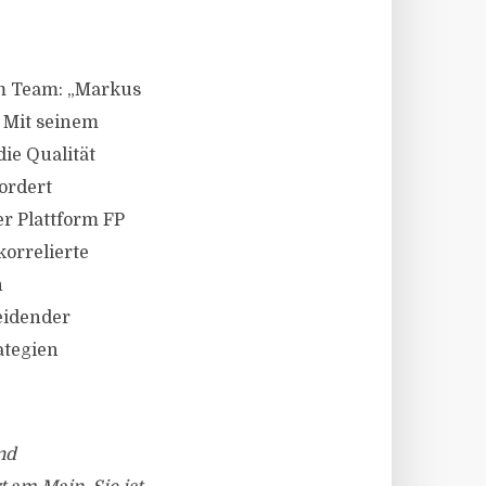
em Team: „Markus
 Mit seinem
ie Qualität
ordert
er Plattform FP
korrelierte
n
eidender
ategien
nd