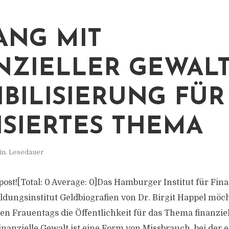
NG MIT
NZIELLER GEWALT
IBILISIERUNG FÜR
ISIERTES THEMA
in. Lesedauer
s post![Total: 0 Average: 0]Das Hamburger Institut für Fi
ildungsinstitut Geldbiografien von Dr. Birgit Happel möc
len Frauentags die Öffentlichkeit für das Thema finanzie
Finanzielle Gewalt ist eine Form von Missbrauch, bei der 