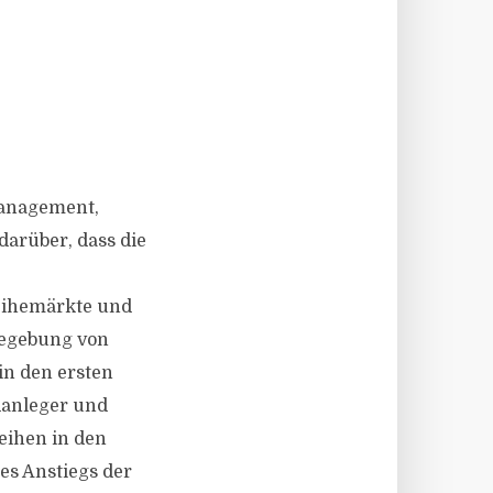
Management,
arüber, dass die
eihemärkte und
 Begebung von
in den ersten
danleger und
eihen in den
es Anstiegs der