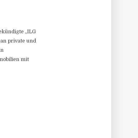
gekündigte „ILG
h an private und
in
mobilien mit