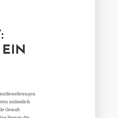
:
 EIN
nanzdienstleungen
hten anlässlich
lle Gewalt
eine Person die