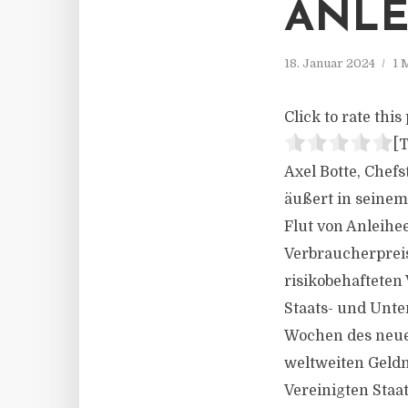
ANLE
18. Januar 2024
1 
Click to rate this 
[T
Axel Botte, Chef
äußert in seinem
Flut von Anleihe
Verbraucherprei
risikobehafteten 
Staats- und Unte
Wochen des neue
weltweiten Geldm
Vereinigten Staa