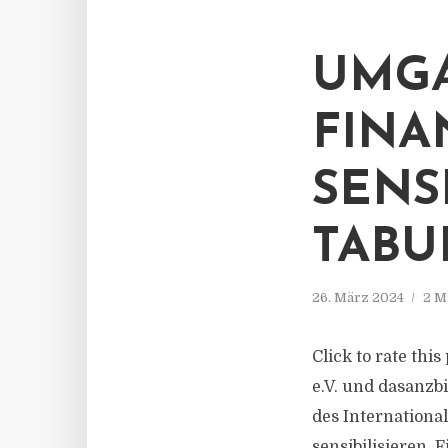
UMGA
FINA
SENS
TABU
26. März 2024
2 M
Click to rate thi
e.V. und dasanzb
des Internationa
sensibilisieren. 