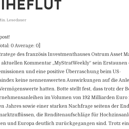
IHEFLUT
Min. Lesedauer
post!
otal:
0
Average:
0
]
stratege des französis Investmenthauses Ostrum Asset 
 aktuellen Kommentar „MyStratWeekly“ sein Erstaunen d
emissionen und eine positive Überraschung beim US-
sindex keine nennenswerten Auswirkungen auf die Anl
Vermögenswerte hatten. Botte stellt fest, dass trotz der
rnehmensanleihen im Volumen von 192 Milliarden Euro 
n Jahres sowie einer starken Nachfrage seitens der En
arktzuflüssen, die Renditenaufschläge für Hochzinsanl
ten und Europa deutlich zurückgegangen sind. Trotz ein