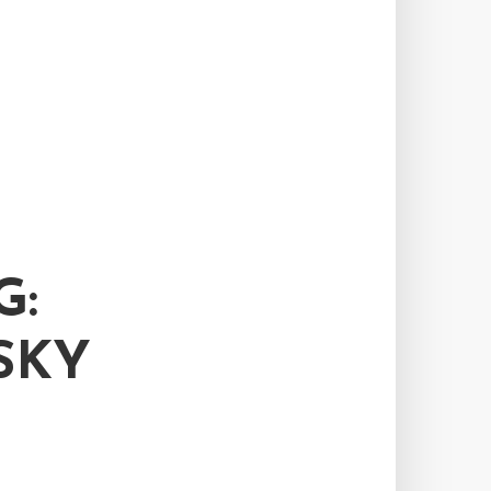
G:
SKY