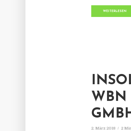
WEITERLESEN
INSO
WBN 
GMBH
2. März 2018
2 Mi