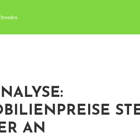
Dresden
ANALYSE:
BILIENPREISE ST
ER AN