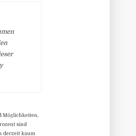
aumen
len
ieser
y
d Möglichkeiten,
rozent sind
n derzeit kaum