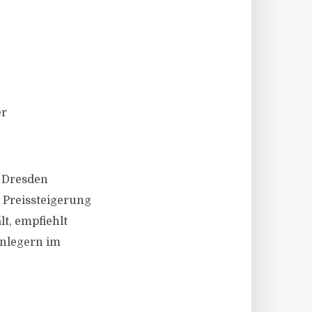
er
n Dresden
 Preissteigerung
lt, empfiehlt
anlegern im