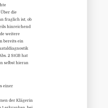
hte
 Über die
 fraglich ist, ob
eils hinreichend
de weitere
 bereits ein
nataldiagnostik
bs. 2 StGB hat
n selbst hieran
s einer
mmen der Klägerin
 1 erkranken, bei