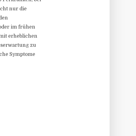
cht nur die
 den
oder im frühen
mit erheblichen
nserwartung zu
tliche Symptome