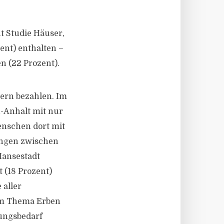
t Studie Häuser,
ent) enthalten –
n (22 Prozent).
uern bezahlen. Im
n-Anhalt mit nur
enschen dort mit
ungen zwischen
Hansestadt
 (18 Prozent)
 aller
eim Thema Erben
tungsbedarf