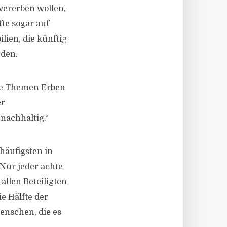
vererben wollen,
te sogar auf
lien, die künftig
rden.
Die Themen Erben
er
nachhaltig.“
häufigsten in
 Nur jeder achte
allen Beteiligten
e Hälfte der
enschen, die es