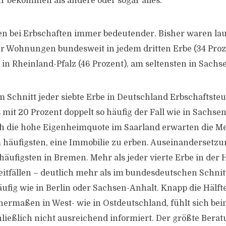
r bekommen als andere oder sogar alles.
 bei Erbschaften immer bedeutender. Bisher waren lau
 Wohnungen bundesweit in jedem dritten Erbe (34 Proz
in Rheinland-Pfalz (46 Prozent), am seltensten in Sachse
m Schnitt jeder siebte Erbe in Deutschland Erbschaftste
 mit 20 Prozent doppelt so häufig der Fall wie in Sachse
ch die hohe Eigenheimquote im Saarland erwarten die M
 häufigsten, eine Immobilie zu erben. Auseinandersetz
häufigsten in Bremen. Mehr als jeder vierte Erbe in der 
eitfällen – deutlich mehr als im bundesdeutschen Schnitt
ufig wie in Berlin oder Sachsen-Anhalt. Knapp die Hälfte
hermaßen in West- wie in Ostdeutschland, fühlt sich b
ließlich nicht ausreichend informiert. Der größte Bera