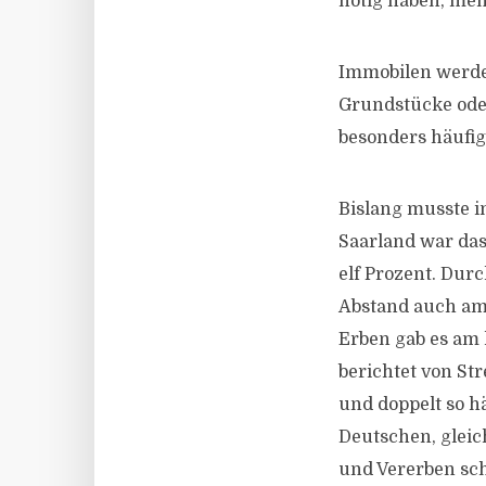
nötig haben, meh
Immobilen werden
Grundstücke oder
besonders häufig 
Bislang musste i
Saarland war das
elf Prozent. Dur
Abstand auch am
Erben gab es am 
berichtet von Str
und doppelt so hä
Deutschen, gleic
und Vererben sch