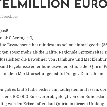
TELMILLION EUR
. Lesedauer
post!
otal:
0
Average:
0
]
ritte Erwachsene hat mindestens schon einmal geerbt (35 
gen sogar mehr als die Hälfte. Regionale Spitzenreiter s
chlusslichter die Bewohner von Hamburg und Mecklenb
s sind Ergebnisse einer bundesweiten Studie der Quirin P
mit dem Marktforschungsinstitut Yougov Deutschland.
n gab es laut Studie bisher am häufigsten in Hessen, do
estens 100.000 Euro vererbt, gefolgt von den Bundeslä
tig werden Erbschaften laut Quirin in diesem Umfang 