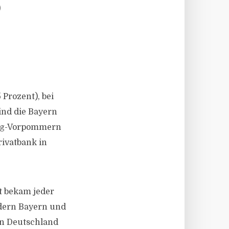
O
Prozent), bei
ind die Bayern
urg-Vorpommern
rivatbank in
rt bekam jeder
ndern Bayern und
in Deutschland