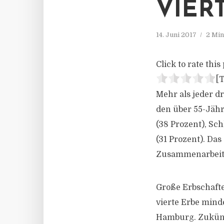
VIER
14. Juni 2017
2 Min
Click to rate this 
[T
Mehr als jeder d
den über 55-Jähri
(38 Prozent), S
(31 Prozent). Da
Zusammenarbeit 
Große Erbschafte
vierte Erbe mind
Hamburg. Zukünf