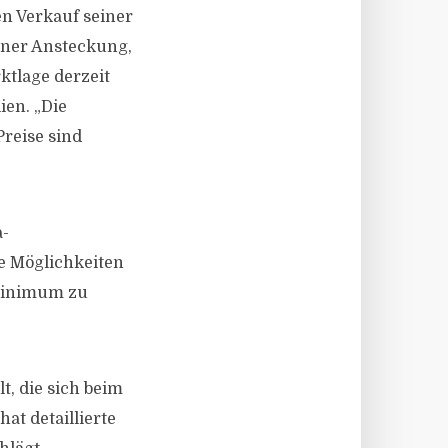
en Verkauf seiner
iner Ansteckung,
ktlage derzeit
ien. „Die
reise sind
a-
e Möglichkeiten
 Minimum zu
t, die sich beim
at detaillierte