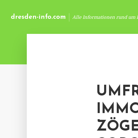
dresden-info.com
Alle Informationen rund um 
UMFR
IMMO
ZÖG