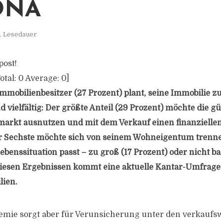
ONA
. Lesedauer
post!
otal:
0
Average:
0
]
Immobilienbesitzer (27 Prozent) plant, seine Immobilie z
 vielfältig: Der größte Anteil (29 Prozent) möchte die g
arkt ausnutzen und mit dem Verkauf einen finanzielle
er Sechste möchte sich von seinem Wohneigentum trennen
benssituation passt – zu groß (17 Prozent) oder nicht bar
 diesen Ergebnissen kommt eine aktuelle Kantar-Umfrage
lien.
mie sorgt aber für Verunsicherung unter den verkaufsw