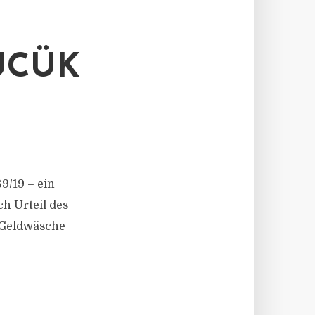
ÜCÜK
9/19 – ein
h Urteil des
 Geldwäsche