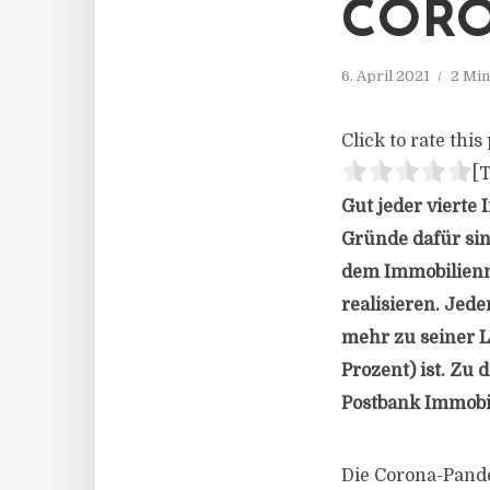
COR
6. April 2021
2 Min
Click to rate this 
[T
Gut jeder vierte 
Gründe dafür sind
dem Immobilienm
realisieren. Jed
mehr zu seiner Le
Prozent) ist. Zu
Postbank Immobi
Die Corona-Pande