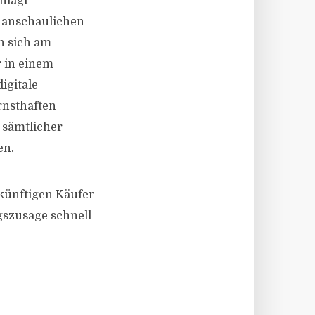
hlägt
n anschaulichen
n sich am
 in einem
igitale
rnsthaften
 sämtlicher
en.
künftigen Käufer
gszusage schnell