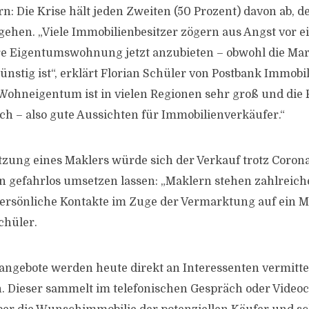
 Die Krise hält jeden Zweiten (50 Prozent) davon ab, d
ehen. „Viele Immobilienbesitzer zögern aus Angst vor e
re Eigentumswohnung jetzt anzubieten – obwohl die Mar
nstig ist“, erklärt Florian Schüler von Postbank Immobil
ohneigentum ist in vielen Regionen sehr groß und die P
h – also gute Aussichten für Immobilienverkäufer.“
tzung eines Maklers würde sich der Verkauf trotz Coron
 gefahrlos umsetzen lassen: „Maklern stehen zahlreich
persönliche Kontakte im Zuge der Vermarktung auf ein
chüler.
angebote werden heute direkt an Interessenten vermittel
n. Dieser sammelt im telefonischen Gespräch oder Videoch