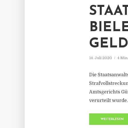
STAA
BIEL
GEL
14. Juli 2020
4 Min
Die Staatsanwalt
Strafvollstrecku
Amtsgerichts Güt
verurteilt wurde.
WEITERLESEN