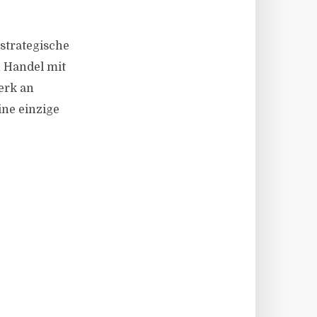
e strategische
n Handel mit
erk an
ine einzige