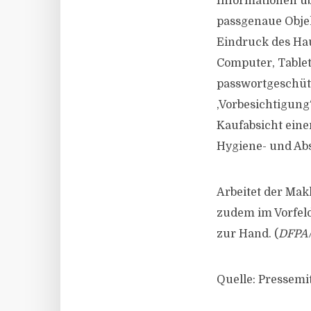
Informationen üb
passgenaue Objek
Eindruck des Hau
Computer, Tablet
passwortgeschützt
‚Vorbesichtigun
Kaufabsicht eine
Hygiene- und Abs
Arbeitet der Ma
zudem im Vorfeld
zur Hand. (
DFPA
Quelle: Pressemi