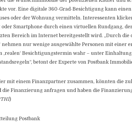
er die Wunschimmobilie der potenziellen Käufer und sc
te vor. Eine digitale 360-Grad-Besichtigung kann eine
ses oder der Wohnung vermitteln. Interessenten klicke
 oder Smartphone durch einen virtuellen Rundgang, der
en Bereich im Internet bereitgestellt wird. „Durch die d
g‘ nehmen nur wenige ausgewählte Personen mit einer e
n ‚realen‘ Besichtigungstermin wahr – unter Einhaltung
tandsregeln“, betont der Experte von Postbank Immobili
kler mit einem Finanzpartner zusammen, könnten die zu
 die Finanzierung anfragen und haben die Finanzierun
/TH1
)
tteilung Postbank