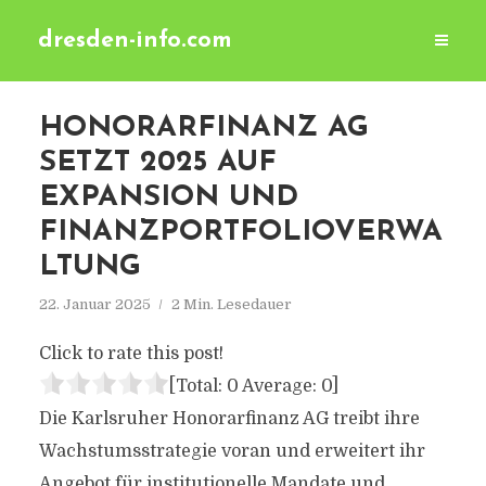
dresden-info.com
HONORARFINANZ AG
SETZT 2025 AUF
EXPANSION UND
FINANZPORTFOLIOVERWA
LTUNG
22. Januar 2025
2 Min. Lesedauer
Click to rate this post!
[Total:
0
Average:
0
]
Die Karlsruher Honorarfinanz AG treibt ihre
Wachstumsstrategie voran und erweitert ihr
Angebot für institutionelle Mandate und