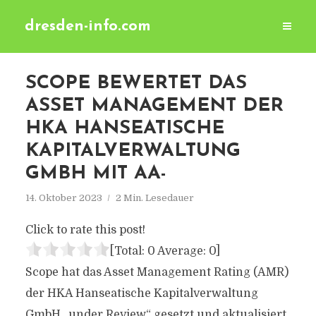
dresden-info.com
SCOPE BEWERTET DAS
ASSET MANAGEMENT DER
HKA HANSEATISCHE
KAPITALVERWALTUNG
GMBH MIT AA-
14. Oktober 2023
2 Min. Lesedauer
Click to rate this post!
[Total:
0
Average:
0
]
Scope hat das Asset Management Rating (AMR)
der HKA Hanseatische Kapitalverwaltung
GmbH „under Review“ gesetzt und aktualisiert.