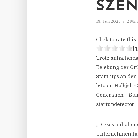
SZEN
18. Juli 2025
2 Min
Click to rate this 
[T
Trotz anhaltende
Belebung der Grü
Start-ups an den
letzten Halbjahr
Generation – St
startupdetector.
„Dieses anhalten
Unternehmen für 