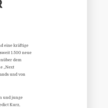
R
d eine kräftige
sweit 1.500 neue
genüber dem
he „Next
bands und von
en und junge
edict Kurz,