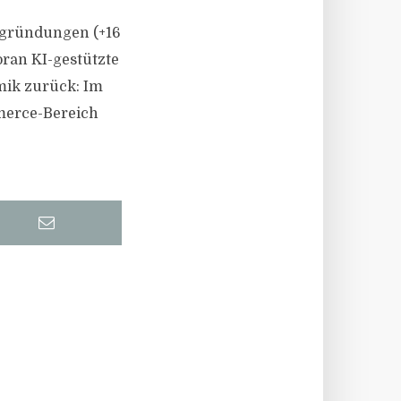
ugründungen (+16
oran KI-gestützte
mik zurück: Im
merce-Bereich