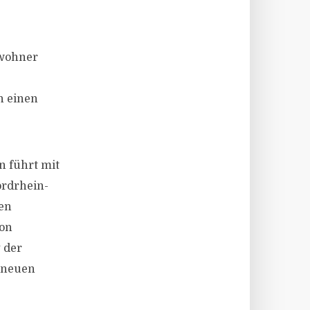
nwohner
n einen
n führt mit
ordrhein-
den
von
 der
n neuen